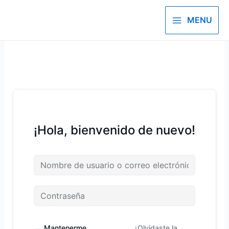
Ir
al
MENU
Main
contenido
Menu
¡Hola, bienvenido de nuevo!
Mantenerme
¿Olvidaste la