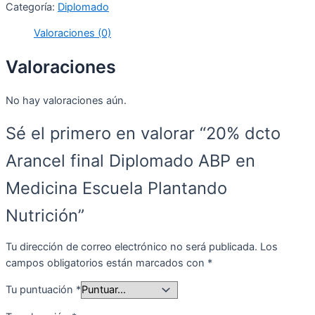
Categoría:
Diplomado
final
Diplomado
Valoraciones (0)
ABP
en
Valoraciones
Medicina
Escuela
No hay valoraciones aún.
Plantando
Nutrición
Sé el primero en valorar “20% dcto
cantidad
Arancel final Diplomado ABP en
Medicina Escuela Plantando
Nutrición”
Tu dirección de correo electrónico no será publicada.
Los
campos obligatorios están marcados con
*
Tu puntuación
*