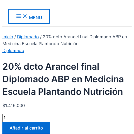
Ir
al
Main
MENU
contenido
Menu
Inicio
/
Diplomado
/ 20% dcto Arancel final Diplomado ABP en
Medicina Escuela Plantando Nutrición
Diplomado
20% dcto Arancel final
Diplomado ABP en Medicina
Escuela Plantando Nutrición
$
1.416.000
20%
dcto
Añadir al carrito
Arancel